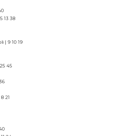
40
5 13 38
 | 9 10 19
25 45
36
8 21
40