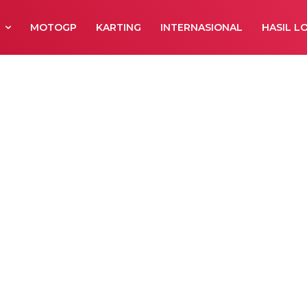
R
MOTOGP
KARTING
INTERNASIONAL
HASIL L
k The Winner M