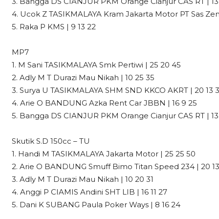
3. Bangga DS CIANJUR PKM Orange Cianjur CAS RT | 13 
4. Ucok Z TASIKMALAYA Kram Jakarta Motor PT Sas Zenk
5. Raka P KMS | 9 13 22
MP7
1. M Sani TASIKMALAYA Smk Pertiwi | 25 20 45
2. Adly M T Durazi Mau Nikah | 10 25 35
3. Surya U TASIKMALAYA SHM SND KKCO AKRT | 20 13 
4. Arie O BANDUNG Azka Rent Car JBBN | 16 9 25
5. Bangga DS CIANJUR PKM Orange Cianjur CAS RT | 13 
Skutik S.D 150cc – TU
1. Handi M TASIKMALAYA Jakarta Motor | 25 25 50
2. Arie O BANDUNG Smuff Bimo Titan Speed 234 | 20 13
3. Adly M T Durazi Mau Nikah | 10 20 31
4. Anggi P CIAMIS Andini SHT LIB | 16 11 27
5. Dani K SUBANG Paula Poker Ways | 8 16 24