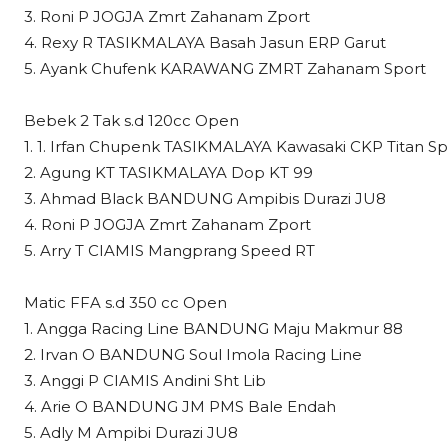
3. Roni P JOGJA Zmrt Zahanam Zport
4. Rexy R TASIKMALAYA Basah Jasun ERP Garut
5. Ayank Chufenk KARAWANG ZMRT Zahanam Sport
Bebek 2 Tak s.d 120cc Open
1. 1. Irfan Chupenk TASIKMALAYA Kawasaki CKP Titan S
2. Agung KT TASIKMALAYA Dop KT 99
3. Ahmad Black BANDUNG Ampibis Durazi JU8
4. Roni P JOGJA Zmrt Zahanam Zport
5. Arry T CIAMIS Mangprang Speed RT
Matic FFA s.d 350 cc Open
1. Angga Racing Line BANDUNG Maju Makmur 88
2. Irvan O BANDUNG Soul Imola Racing Line
3. Anggi P CIAMIS Andini Sht Lib
4. Arie O BANDUNG JM PMS Bale Endah
5. Adly M Ampibi Durazi JU8