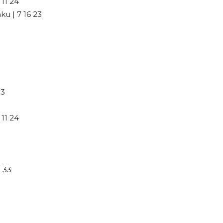
11 24
u | 7 16 23
33
11 24
 33