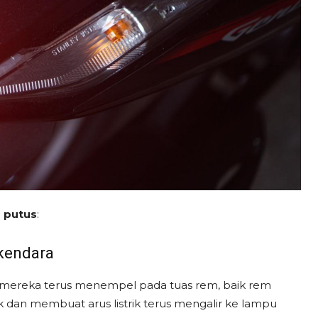
 putus
:
kendara
 mereka terus menempel pada tuas rem, baik rem
k dan membuat arus listrik terus mengalir ke lampu