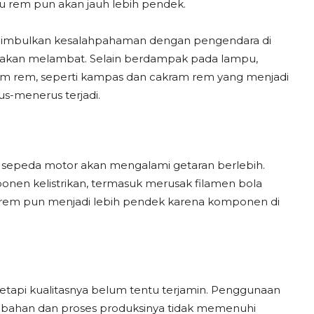
mpu rem pun akan jauh lebih pendek.
menimbulkan kesalahpahaman dengan pengendara di
 akan melambat. Selain berdampak pada lampu,
em rem, seperti kampas dan cakram rem yang menjadi
us-menerus terjadi.
i, sepeda motor akan mengalami getaran berlebih.
en kelistrikan, termasuk merusak filamen bola
pu rem pun menjadi lebih pendek karena komponen di
api kualitasnya belum tentu terjamin. Penggunaan
na bahan dan proses produksinya tidak memenuhi