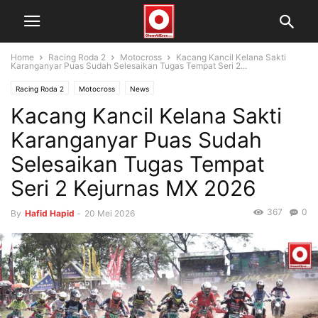
Home
Racing Roda 2
Motocross
Kacang Kancil Kelana Sakti
Karanganyar Puas Sudah Selesaikan Tugas Tempat Seri 2...
Racing Roda 2
Motocross
News
Kacang Kancil Kelana Sakti
Karanganyar Puas Sudah
Selesaikan Tugas Tempat
Seri 2 Kejurnas MX 2026
367
0
By
Hafid Hapid
-
20 Mei 2026