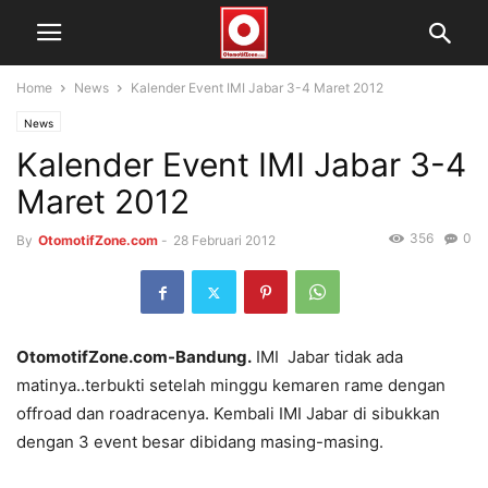
Home
News
Kalender Event IMI Jabar 3-4 Maret 2012
News
Kalender Event IMI Jabar 3-4
Maret 2012
356
0
By
OtomotifZone.com
-
28 Februari 2012
OtomotifZone.com-Bandung.
IMI Jabar tidak ada
matinya..terbukti setelah minggu kemaren rame dengan
offroad dan roadracenya. Kembali IMI Jabar di sibukkan
dengan 3 event besar dibidang masing-masing.