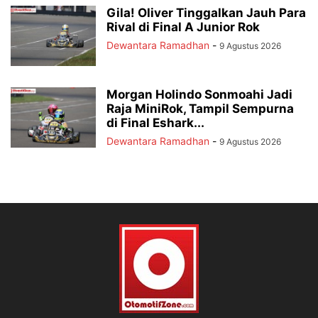
Gila! Oliver Tinggalkan Jauh Para
Rival di Final A Junior Rok
Dewantara Ramadhan
-
9 Agustus 2026
Morgan Holindo Sonmoahi Jadi
Raja MiniRok, Tampil Sempurna
di Final Eshark...
Dewantara Ramadhan
-
9 Agustus 2026