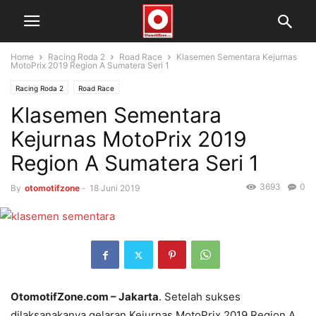
Home
Racing Roda 2
Road Race
Klasemen Sementara Kejurnas
MotoPrix 2019 Region A Sumatera Seri 1
Racing Roda 2
Road Race
Klasemen Sementara
Kejurnas MotoPrix 2019
Region A Sumatera Seri 1
3693
0
By
otomotifzone
-
18 Juni 2019
OtomotifZone.com – Jakarta
. Setelah sukses
dilaksanakanya gelaran Kejurnas MotoPrix 2019 Region A