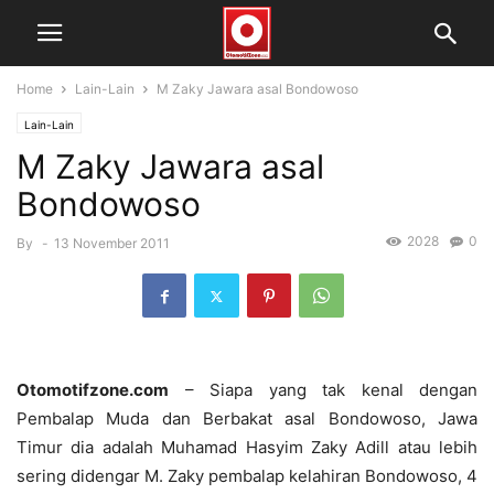
Home
Lain-Lain
M Zaky Jawara asal Bondowoso
Lain-Lain
M Zaky Jawara asal
Bondowoso
2028
0
By
-
13 November 2011
Otomotifzone.com
– Siapa yang tak kenal dengan
Pembalap Muda dan Berbakat asal Bondowoso, Jawa
Timur dia adalah Muhamad Hasyim Zaky Adill atau lebih
sering didengar M. Zaky pembalap kelahiran Bondowoso, 4