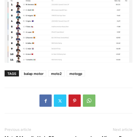
TAGS
balap motor
moto2
motogp
Previous article
Next article