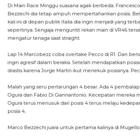
Di Main Race Minggu suasana agak berbeda. Francesc
Bezzechi dia tetap ampuh mempertahankan posisi. Beb
kali ini di depan publik Italia dia ingin menjadi yang t
sepertinya. Sengaja menguntit rekan main di VR46 terse
mengatur tenaga saat straight.
Lap 14 Marcobezz coba overtake Pecco di R1. Dan benar
ingin agresif dalam beraksi. Setelah mendapatkan posi
drastis karena Jorge Martin ikut menekuk posisinya. Pe
Malah yang seru pertarungan 4 besar. Ada 4 pembalap 
Ogura dan Fabio Di Giannantonio. Kecepatan mereka ma
Ogura terus menusuk dari posisi 4 terus melaju kedepa
posisi 4.
Marco Bezzechi juara untuk pertama kalinya di Mugello. 