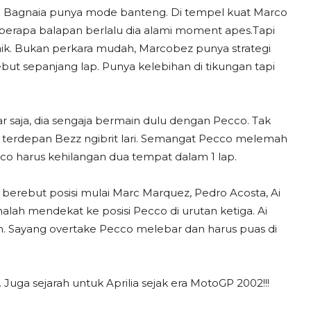
o Bagnaia punya mode banteng. Di tempel kuat Marco
erapa balapan berlalu dia alami moment apes.Tapi
erbaik. Bukan perkara mudah, Marcobez punya strategi
but sepanjang lap. Punya kelebihan di tikungan tapi
 saja, dia sengaja bermain dulu dengan Pecco. Tak
si terdepan Bezz ngibrit lari. Semangat Pecco melemah
cco harus kehilangan dua tempat dalam 1 lap.
berebut posisi mulai Marc Marquez, Pedro Acosta, Ai
lah mendekat ke posisi Pecco di urutan ketiga. Ai
n. Sayang overtake Pecco melebar dan harus puas di
Juga sejarah untuk Aprilia sejak era MotoGP 2002!!!