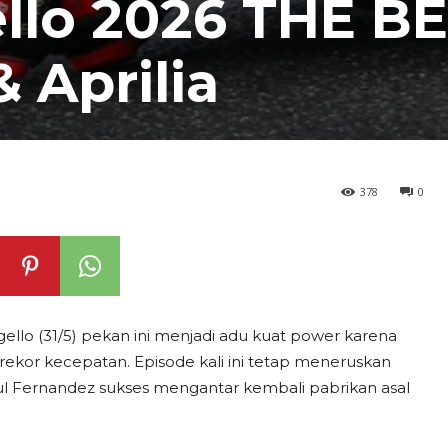
lo 2026 THE B
Aprilia
378
0
gello (31/5) pekan ini menjadi adu kuat power karena
 rekor kecepatan. Episode kali ini tetap meneruskan
 Raul Fernandez sukses mengantar kembali pabrikan asal