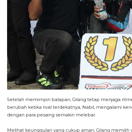
Setelah memimpin balapan, Gilang tetap menjaga ritme
berubah ketika rival terdekatnya, Nabil, mengalami ke
dengan para pesaing semakin melebar.
Melihat keunggulan yang cukup aman, Gilang memilih