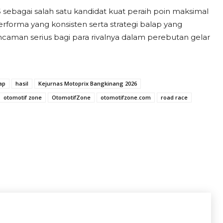
ebagai salah satu kandidat kuat peraih poin maksimal
rforma yang konsisten serta strategi balap yang
aman serius bagi para rivalnya dalam perebutan gelar
ap
hasil
Kejurnas Motoprix Bangkinang 2026
otomotif zone
OtomotifZone
otomotifzone.com
road race