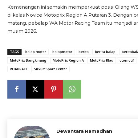
Kemenangan ini semakin memperkuat posisi Gilang WS s
di kelas Novice Motoprix Region A Putaran 3. Dengan pe
matang, pebalap WA Motor Racing Team itu menjadi anc
musim 2026.
TAGS
balap motor
balapmotor
berita
berita balap
beritabal
MotoPrix Bangkinang
MotoPrix Region A
MotoPrix RIau
otomotif
ROADRACE
Sirkuit Sport Center
Dewantara Ramadhan