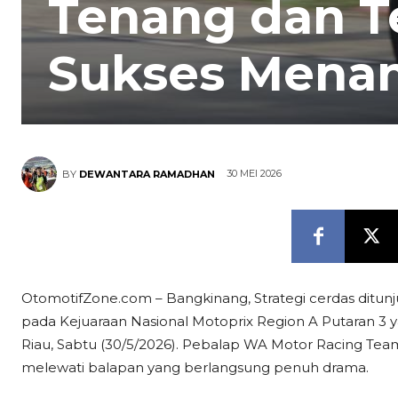
Tenang dan T
Sukses Menan
30 MEI 2026
BY
DEWANTARA RAMADHAN
OtomotifZone.com – Bangkinang, Strategi cerdas ditunj
pada Kejuaraan Nasional Motoprix Region A Putaran 3 y
Riau, Sabtu (30/5/2026). Pebalap WA Motor Racing Team
melewati balapan yang berlangsung penuh drama.