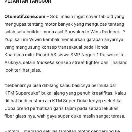
PEJANTAN TANGGUH
OtomotifZone.com
– Sob, masih inget cover tabloid yang
mengupas tentang motor banyak yang mengupas tentang
salah satu builder muda asal Purwokerto Wins Paddock…?
Yup, kali ini Wiwin kembali menelurkan garapan anyarnya
yang mengusung konsep transeksual pada Honda
Kharisma milik Ricard AS siswa SMP Negeri 1 Purwokerto.
Asiknya, selain
transeks
konsep street fighter dan Thailand
look terlihat jelas.
“Sebenarnya bisa dibilang kalau basicnya bermula dari
KTM Superduke” buka lajang yang penuh kreatifitas. Kalau
dilihat bodi custom ala KTM Super Duke lenyap seketika.
Coba prend perhatikan garis tajam pada setiap lekukan
fiber glass nya, wah gaya super duke masih sangat terasa.
Hmmm… memang sekilas tampilan motor cenderung ke