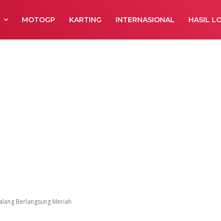
R
MOTOGP
KARTING
INTERNASIONAL
HASIL L
and Final Yam
ang Berlangsun
lang Berlangsung Meriah