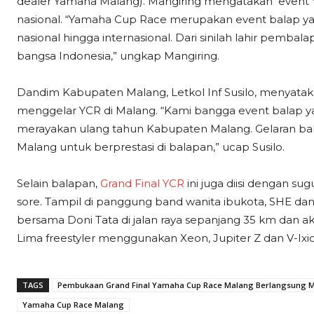
dealer Yamaha Malang). Mangiring mengatakan event 
nasional. “Yamaha Cup Race merupakan event balap
nasional hingga internasional. Dari sinilah lahir pe
bangsa Indonesia,” ungkap Mangiring.
Dandim Kabupaten Malang, Letkol Inf Susilo, menyatak
menggelar YCR di Malang. “Kami bangga event balap ya
merayakan ulang tahun Kabupaten Malang. Gelaran bala
Malang untuk berprestasi di balapan,” ucap Susilo.
Selain balapan,
Grand Final YCR
ini juga diisi dengan s
sore. Tampil di panggung band wanita ibukota, SHE da
bersama Doni Tata di jalan raya sepanjang 35 km dan aksi 
Lima freestyler menggunakan Xeon, Jupiter Z dan V-Ixion
TAGS
Pembukaan Grand Final Yamaha Cup Race Malang Berlangsung M
Yamaha Cup Race Malang