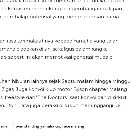
YCR adalah bukti komitmen Yamaha di dunia balapan
 yang konsisten mendukung pengembangan balapan
mbalap-pembalap potensial yang mengharumkan nama
an rasa terimakasihnya kepada Yamaha yang telah
maha diadakan di sini sekaligus dalam rangka
p seperti ini akan memotivasi generasi muda di
uguhan hiburan lainnya sejak Sabtu malam hingga Minggu
n Zigas. Juga konvoi klub motor Byson chapter Malang
freestyle dari “The Doctors” saat konvoi dan di sirkuit.
. Doni Tata juga beraksi di sirkuit menunggangi R6.
eriah
poin standing yamaha cup race malang