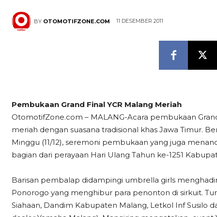
11 DESEMBER 2011
BY
OTOMOTIFZONE.COM
Pembukaan Grand Final YCR Malang Meriah
OtomotifZone.com – MALANG-Acara pembukaan Grand 
meriah dengan suasana tradisional khas Jawa Timur. Be
Minggu (11/12), seremoni pembukaan yang juga menanda
bagian dari perayaan Hari Ulang Tahun ke-1251 Kabupa
Barisan pembalap didampingi umbrella girls menghad
Ponorogo yang menghibur para penonton di sirkuit. Tu
Siahaan, Dandim Kabupaten Malang, Letkol Inf Susilo d