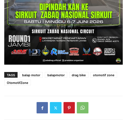
TAGS
balap motor
balapmotor
drag bike
otomotif zone
OtomotifZone