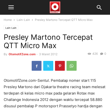
Home
Lain-Lain
Presley Martono Tercepat QTT Micro Max
Lain-Lain
Presley Martono Tercepat
QTT Micro Max
426
0
By
OtomotifZone.com
-
3 Maret 2012
OtomotifZone.com-Sentul. Pembalap nomer start 115
Presley Martono dari Djakarta theatre racing team melesat
terdepan di kelas micro max pada gelaran Rotax max
Challange Indonesia 2012 dengan waktu tercepat 58.880
disusul pembalap P motorsport Prassetyo hardja dengan