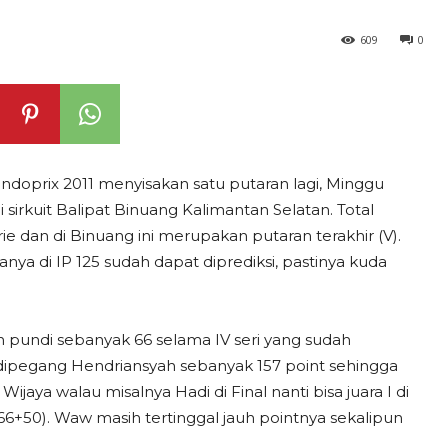
609
0
ndoprix 2011 menyisakan satu putaran lagi, Minggu
i sirkuit Balipat Binuang Kalimantan Selatan. Total
erie dan di Binuang ini merupakan putaran terakhir (V).
anya di IP 125 sudah dapat diprediksi, pastinya kuda
pundi sebanyak 66 selama IV seri yang sudah
dipegang Hendriansyah sebanyak 157 point sehingga
ijaya walau misalnya Hadi di Final nanti bisa juara I di
66+50). Waw masih tertinggal jauh pointnya sekalipun