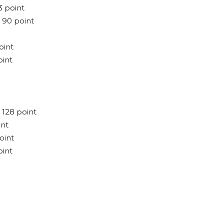
3 point
 90 point
oint
oint
 128 point
int
oint
oint