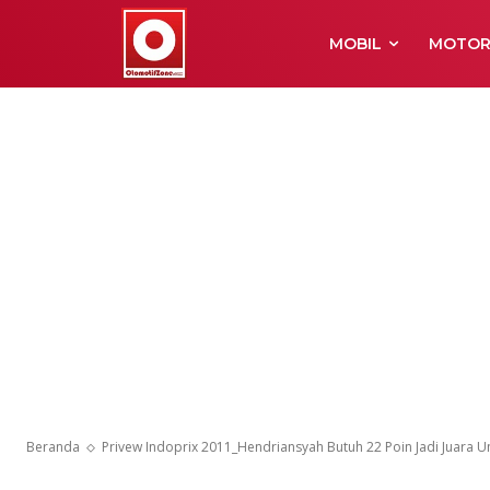
MOBIL
MOTO
Privew Indopr
2011_Hendria
Jadi Juara Um
Beranda
Privew Indoprix 2011_Hendriansyah Butuh 22 Poin Jadi Juara 