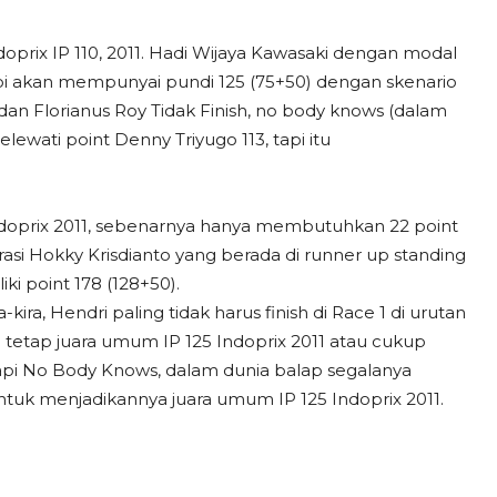
ndoprix IP 110, 2011. Hadi Wijaya Kawasaki dengan modal
 doi akan mempunyai pundi 125 (75+50) dengan skenario
an Florianus Roy Tidak Finish, no body knows (dalam
lewati point Denny Triyugo 113, tapi itu
Indoprix 2011, sebenarnya hanya membutuhkan 22 point
rasi Hokky Krisdianto yang berada di runner up standing
iki point 178 (128+50).
-kira, Hendri paling tidak harus finish di Race 1 di urutan
un tetap juara umum IP 125 Indoprix 2011 atau cukup
a,, tapi No Body Knows, dalam dunia balap segalanya
untuk menjadikannya juara umum IP 125 Indoprix 2011.