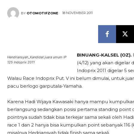
18 NOVEMBER 2011
BY
OTOMOTIFZONE
BINUANG-KALSEL (OZ).
I
Hendriansyah_Kandidat juara umum IP
(4/12) yang akan digelar d
125 Indoprix 2011
Indoprix 2011 digelar 5 s
Walau Race Indoprix Put. V ini belum dimulai, untuk juar
pacu berlogo garputala-Yamaha.
Karena Hadi Wijaya Kawasaki hanya mampu kumpulkan 
berlangsung sedangkan posisi pertama standing point 
pointnya sudah tidak bisa terkejar sama sekali oleh Hadi W
race 1 dan 2 hanya bisa kumpulkan point sebanyak 116 (
misalnya Hedriansyah tidak finish sama sekali.