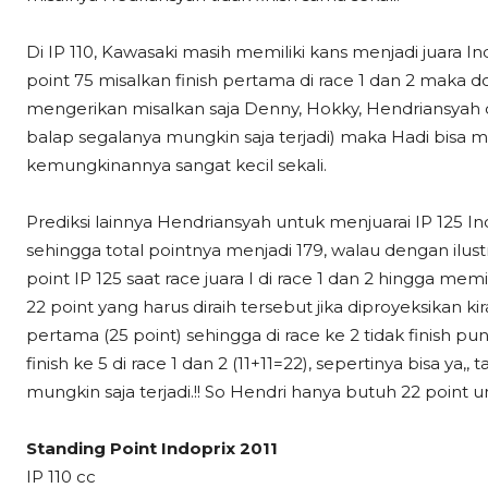
Di IP 110, Kawasaki masih memiliki kans menjadi juara I
point 75 misalkan finish pertama di race 1 dan 2 maka
mengerikan misalkan saja Denny, Hokky, Hendriansyah d
balap segalanya mungkin saja terjadi) maka Hadi bisa me
kemungkinannya sangat kecil sekali.
Prediksi lainnya Hendriansyah untuk menjuarai IP 125 
sehingga total pointnya menjadi 179, walau dengan ilust
point IP 125 saat race juara I di race 1 dan 2 hingga memil
22 point yang harus diraih tersebut jika diproyeksikan kira
pertama (25 point) sehingga di race ke 2 tidak finish p
finish ke 5 di race 1 dan 2 (11+11=22), sepertinya bisa y
mungkin saja terjadi.!! So Hendri hanya butuh 22 point 
Standing Point Indoprix 2011
IP 110 cc