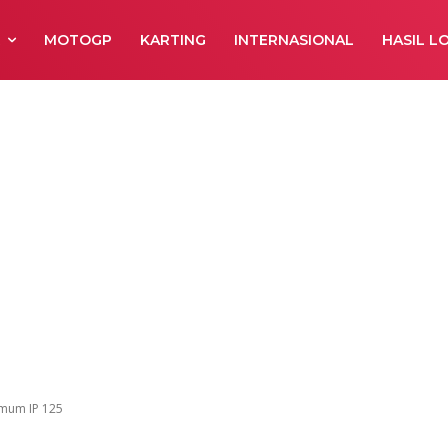
R
MOTOGP
KARTING
INTERNASIONAL
HASIL L
ix
nsyah Butuh 22 
um IP 125
Umum IP 125