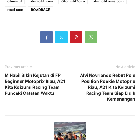
otomotif
otomotif zone
OtomotifZone
otomotifzone.com
road race
ROADRACE
Previous article
Next article
M Nabil Bikin Kejutan di FP
Alvi Novriando Rebut Pole
Beginner Motoprix Riau, A21
Position Rookie Motoprix
Kita Koizumi Racing Team
Riau, A21 Kita Koizumi
Puncaki Catatan Waktu
Racing Team Siap Bidik
Kemenangan