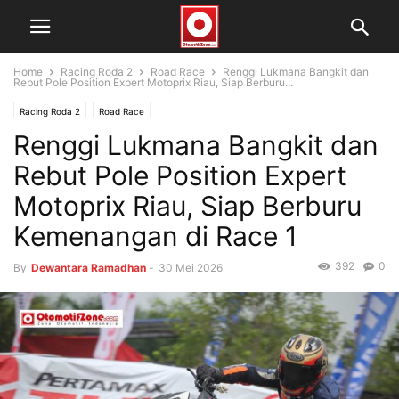
Home
Racing Roda 2
Road Race
Renggi Lukmana Bangkit dan
Rebut Pole Position Expert Motoprix Riau, Siap Berburu...
Racing Roda 2
Road Race
Renggi Lukmana Bangkit dan
Rebut Pole Position Expert
Motoprix Riau, Siap Berburu
Kemenangan di Race 1
392
0
By
Dewantara Ramadhan
-
30 Mei 2026