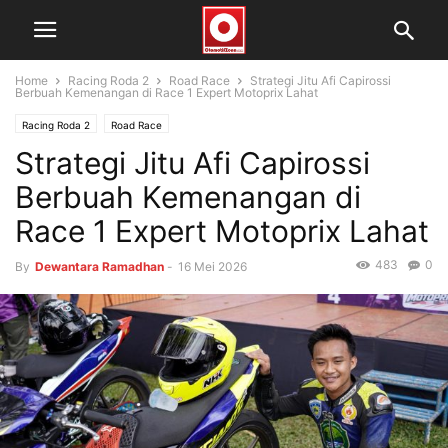
Home
Racing Roda 2
Road Race
Strategi Jitu Afi Capirossi
Berbuah Kemenangan di Race 1 Expert Motoprix Lahat
Racing Roda 2
Road Race
Strategi Jitu Afi Capirossi
Berbuah Kemenangan di
Race 1 Expert Motoprix Lahat
483
0
By
Dewantara Ramadhan
-
16 Mei 2026