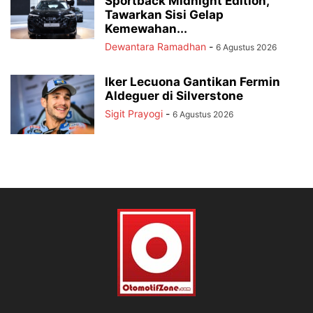
Sportback Midnight Edition,
Tawarkan Sisi Gelap
Kemewahan...
Dewantara Ramadhan
-
6 Agustus 2026
Iker Lecuona Gantikan Fermin
Aldeguer di Silverstone
Sigit Prayogi
-
6 Agustus 2026