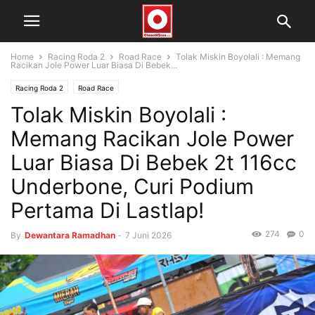
Home
Racing Roda 2
Road Race
Tolak Miskin Boyolali : Memang
Racikan Jole Power Luar Biasa Di Bebek...
Racing Roda 2
Road Race
Tolak Miskin Boyolali :
Memang Racikan Jole Power
Luar Biasa Di Bebek 2t 116cc
Underbone, Curi Podium
Pertama Di Lastlap!
274
0
By
Dewantara Ramadhan
-
7 Juni 2026