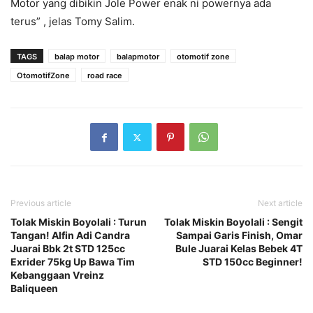
Motor yang dibikin Jole Power enak ni powernya ada
terus” , jelas Tomy Salim.
TAGS
balap motor
balapmotor
otomotif zone
OtomotifZone
road race
Previous article
Next article
Tolak Miskin Boyolali : Turun
Tolak Miskin Boyolali : Sengit
Tangan! Alfin Adi Candra
Sampai Garis Finish, Omar
Juarai Bbk 2t STD 125cc
Bule Juarai Kelas Bebek 4T
Exrider 75kg Up Bawa Tim
STD 150cc Beginner!
Kebanggaan Vreinz
Baliqueen