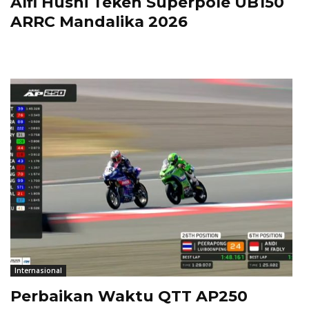
Alfi Husni Teken Superpole UB150
ARRC Mandalika 2026
Internasional
Perbaikan Waktu QTT AP250