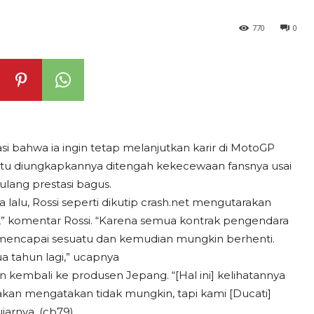
770
0
 bahwa ia ingin tetap melanjutkan karir di MotoGP
l itu diungkapkannya ditengah kekecewaan fansnya usai
lang prestasi bagus.
lalu, Rossi seperti dikutip crash.net mengutarakan
k,” komentar Rossi. “Karena semua kontrak pengendara
mencapai sesuatu dan kemudian mungkin berhenti.
ua tahun lagi,” ucapnya
n kembali ke produsen Jepang. “[Hal ini] kelihatannya
 akan mengatakan tidak mungkin, tapi kami [Ducati]
jarnya. (cb79)