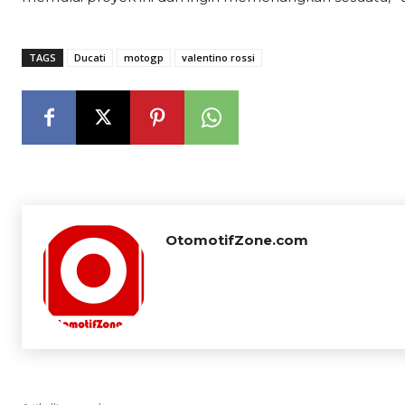
TAGS
Ducati
motogp
valentino rossi
OtomotifZone.com