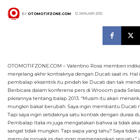
12 JANUARI 2012
BY
OTOMOTIFZONE.COM
OTOMOTIFZONE.COM – Valentino Rossi memberi indikasi
menjelang akhir kontraknya dengan Ducati saat ini. Ha
pembalap eksentrik itu pindah ke Ducati dan tak mendu
Berbicara dalam konferensi pers di Wrooom pada Selasa 
pikirannya tentang balap 2013. “Musim itu akan menari
mungkin bakal berubah. Saya ingin membantu Ducati 
Tapi saya ingin setidaknya satu kontrak dengan durasi d
Pembalap Italia ini juga mengatakan bahwa ia tidak aka
sangat tidak mungkin. Tapi siapa yang tahu? Saya tidak
memulai proyek ini dan ingin memenangkan sesuatu,” u