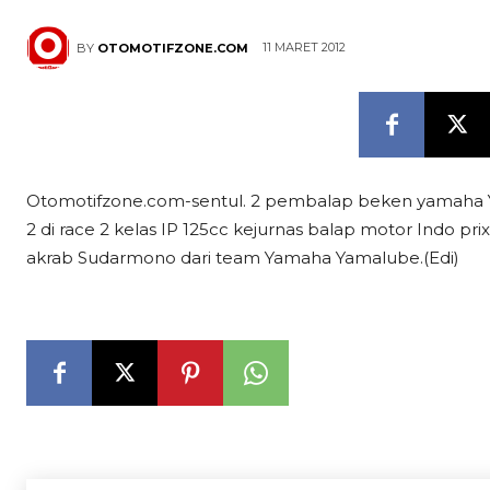
11 MARET 2012
BY
OTOMOTIFZONE.COM
Otomotifzone.com-sentul. 2 pembalap beken yamaha Yonk
2 di race 2 kelas IP 125cc kejurnas balap motor Indo pr
akrab Sudarmono dari team Yamaha Yamalube.(Edi)