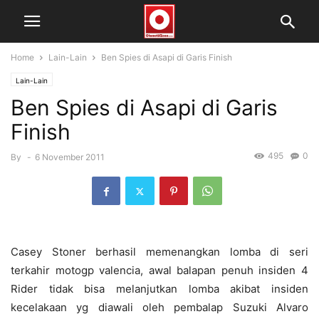
Home
Lain-Lain
Ben Spies di Asapi di Garis Finish
Lain-Lain
Ben Spies di Asapi di Garis
Finish
495
0
By
-
6 November 2011
Casey Stoner berhasil memenangkan lomba di seri
terkahir motogp valencia, awal balapan penuh insiden 4
Rider tidak bisa melanjutkan lomba akibat insiden
kecelakaan yg diawali oleh pembalap Suzuki Alvaro