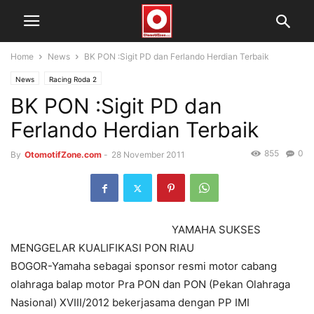
Home
News
BK PON :Sigit PD dan Ferlando Herdian Terbaik
News
Racing Roda 2
BK PON :Sigit PD dan
Ferlando Herdian Terbaik
855
0
By
OtomotifZone.com
-
28 November 2011
YAMAHA SUKSES
MENGGELAR KUALIFIKASI PON RIAU
BOGOR-Yamaha sebagai sponsor resmi motor cabang
olahraga balap motor Pra PON dan PON (Pekan Olahraga
Nasional) XVIII/2012 bekerjasama dengan PP IMI