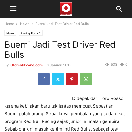
Home
News
Buemi Jadi Test Driver Red Bulls
News
Racing Roda 2
Buemi Jadi Test Driver Red
Bulls
508
0
By
OtomotifZone.com
-
6 Januari 2012
Didepak dari Toro Rosso
karena kebijakan baru tak lantas membuat Sebastian
Buemi patah arang. Sebaliknya, pembalap yang sudah ikut
program Red Bull Racing sejak junior ini malah gembira.
Sebab dia kini masuk ke tim inti Red Bulls, sebagai test