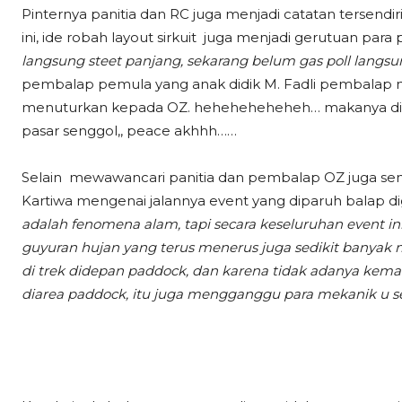
Pinternya panitia dan RC juga menjadi catatan tersen
ini, ide robah layout sirkuit juga menjadi gerutuan par
langsung steet panjang, sekarang belum gas poll langsu
pembalap pemula yang anak didik M. Fadli pembalap nas
menuturkan kepada OZ. heheheheheheh… makanya di Ind
pasar senggol,, peace akhhh……
Selain mewawancari panitia dan pembalap OZ juga semp
Kartiwa mengenai jalannya event yang diparuh balap di
adalah fenomena alam, tapi secara keseluruhan event in
guyuran hujan yang terus menerus juga sedikit banyak
di trek didepan paddock, dan karena tidak adanya k
diarea paddock, itu juga mengganggu para mekanik u se