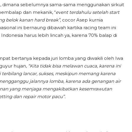
diri, dimana sebelumnya sama-sama menggunakan sirkuit
a pembalap dan mekanik, “
event terdahulu
setelah start
ng belok kanan hard break”,
cocor Asep kurnia
ional ini bernaung dibawah kartika racing team ini
onesia harus lebih lincah ya, karena 70% balap di
at bertanya kepada juri lomba yang diwakili oleh Iwa
guyur hujan,
“Kita tidak bisa melawan cuaca, karena ini
i terbilang lancar, sukses, meskipun memang karena
 mengganggu jalannya lomba, karena ada genangan air
emanan yang menjaga mengakibatkan kesemrawutan
tting dan repair motor pacu”.