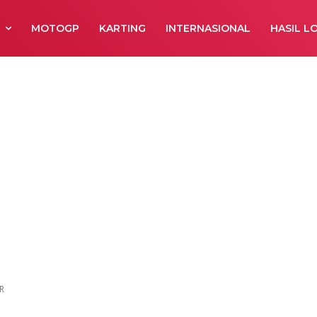
R
MOTOGP
KARTING
INTERNASIONAL
HASIL L
OPEN ROAD RAC
UR
R