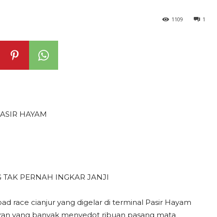
1109
1
PASIR HAYAM
 TAK PERNAH INGKAR JANJI
oad race cianjur yang digelar di terminal Pasir Hayam
gelaran yang banyak menyedot ribuan pasang mata