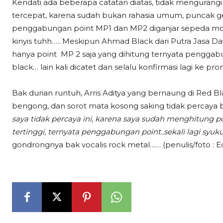
Kendati ada beberapa catatan diatas, tidak mengurangi
tercepat, karena sudah bukan rahasia umum, puncak ge
penggabungan point MP1 dan MP2 diganjar sepeda motor
kinyis tuhh….. Meskipun Ahmad Black dari Putra Jasa Da
hanya point MP 2 saja yang dihitung ternyata pengga
black… lain kali dicatet dan selalu konfirmasi lagi ke pro
Bak durian runtuh, Arris Aditya yang bernaung di Red B
bengong, dan sorot mata kosong saking tidak percaya ba
saya tidak percaya ini, karena saya sudah menghitung po
tertinggi, ternyata penggabungan point..sekali lagi syuk
gondrongnya bak vocalis rock metal…… (penulis/foto : Ed