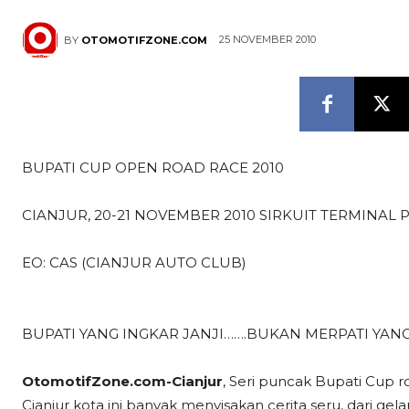
25 NOVEMBER 2010
BY
OTOMOTIFZONE.COM
BUPATI CUP OPEN ROAD RACE 2010
CIANJUR, 20-21 NOVEMBER 2010 SIRKUIT TERMINAL 
EO: CAS (CIANJUR AUTO CLUB)
BUPATI YANG INGKAR JANJI…….BUKAN MERPATI YANG
OtomotifZone.com-Cianjur
, Seri puncak Bupati Cup r
Cianjur kota ini banyak menyisakan cerita seru, dari 