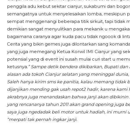
penggila adu kebut sekitar cianjur, sukabumi dan bogor
semangatnya untuk menyelesaikan lomba, meskipun pad
sempat menggenangi beberapa titik sirkuit, tapi tidak
demikian sangat menyulitkan para mekanik u mengakal
bagaimana caranya agar kuda pacu tidak ngoook di lint
Cerita yang bikin gemes juga dilontarkan sang koman
yang juga memegang Ketua Korwil IMI Cianjur yang se
potensial yang di event ini susah mulai curi start u me
ketusnya
.” Sampe detik bendera dikibarkan, Bupati dan 
alasan ada tokoh Cianjur selatan yang meninggal dunia,
Saleh hanya kirim sms ke panitia, kalau memang tidak
dijanjikan mending gak usah repot2 hadir, karena kami 
akrabnya juga menandaskan bahwa janji akan dibikinin si
yang rencananya tahun 2011 akan grand opening juga be
saya juga ngedadak beli
motor untuk hadiah, ini murni 
“merpati tak pernah ingkar janji.