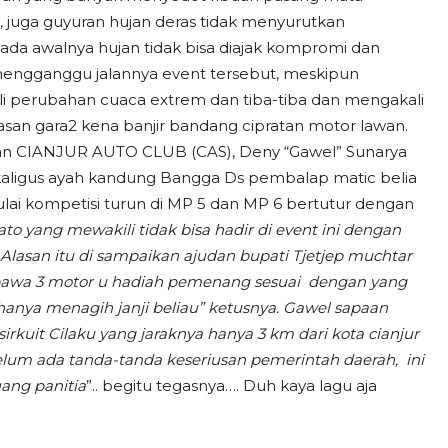
, juga guyuran hujan deras tidak menyurutkan
a awalnya hujan tidak bisa diajak kompromi dan
 mengganggu jalannya event tersebut, meskipun
i perubahan cuaca extrem dan tiba-tiba dan mengakali
asan gara2 kena banjir bandang cipratan motor lawan.
dan CIANJUR AUTO CLUB (CAS), Deny “Gawel” Sunarya
kaligus ayah kandung Bangga Ds pembalap matic belia
mulai kompetisi turun di MP 5 dan MP 6 bertutur dengan
ato yang mewakili tidak bisa hadir di event ini dengan
 Alasan itu di sampaikan ajudan bupati Tjetjep muchtar
 bawa 3 motor u hadiah pemenang sesuai dengan yang
hanya menagih janji beliau” ketusnya. Gawel sapaan
rkuit Cilaku yang jaraknya hanya 3 km dari kota cianjur
lum ada tanda-tanda keseriusan pemerintah daerah, ini
uang panitia
”.. begitu tegasnya…. Duh kaya lagu aja