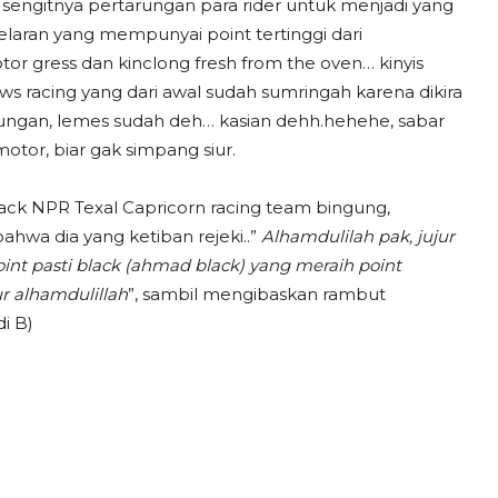
 sengitnya pertarungan para rider untuk menjadi yang
laran yang mempunyai point tertinggi dari
 gress dan kinclong fresh from the oven… kinyis
ws racing yang dari awal sudah sumringah karena dikira
bungan, lemes sudah deh… kasian dehh.hehehe, sabar
motor, biar gak simpang siur.
lack NPR Texal Capricorn racing team bingung,
hwa dia yang ketiban rejeki..”
Alhamdulilah pak, jujur
int pasti black (ahmad black) yang
meraih point
ur alhamdulillah
”, sambil mengibaskan rambut
i B)