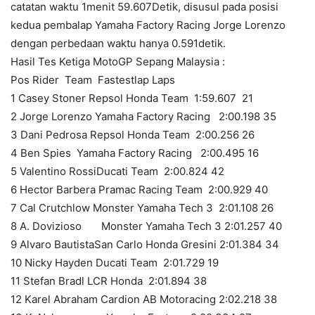
catatan waktu 1menit 59.607Detik, disusul pada posisi
kedua pembalap Yamaha Factory Racing Jorge Lorenzo
dengan perbedaan waktu hanya 0.591detik.
Hasil Tes Ketiga MotoGP Sepang Malaysia :
Pos
Rider
Team
Fastestlap
Laps
1
Casey Stoner
Repsol Honda Team
1:59.607
21
2
Jorge Lorenzo
Yamaha Factory Racing 2:00.198 35
3
Dani Pedrosa
Repsol Honda Team
2:00.256
26
4
Ben Spies
Yamaha Factory Racing 2:00.495
16
5
Valentino RossiDucati Team
2:00.824
42
6
Hector Barbera
Pramac Racing Team
2:00.929
40
7
Cal Crutchlow
Monster Yamaha Tech 3 2:01.108
26
8
A. Dovizioso Monster Yamaha Tech 3
2:01.257
40
9
Alvaro BautistaSan Carlo Honda Gresini
2:01.384
34
10
Nicky Hayden
Ducati Team
2:01.729
19
11
Stefan Bradl
LCR Honda
2:01.894
38
12
Karel Abraham
Cardion AB Motoracing
2:02.218
38