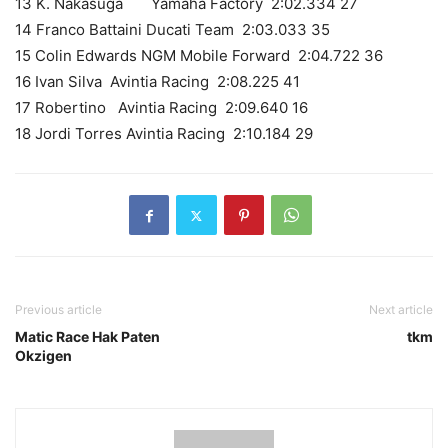
13
K. Nakasuga Yamaha Factory
2:02.334
27
14
Franco Battaini
Ducati Team
2:03.033
35
15
Colin Edwards
NGM Mobile Forward
2:04.722
36
16
Ivan Silva
Avintia Racing
2:08.225
41
17
Robertino
Avintia Racing
2:09.640
16
18
Jordi Torres
Avintia Racing
2:10.184
29
Previous article
Next article
Matic Race Hak Paten
tkm
Okzigen