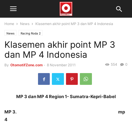
Home
News
Klasemen akhir point MP 3 dan MP 4 Indonesia
News
Racing Roda 2
Klasemen akhir point MP 3
dan MP 4 Indonesia
554
0
By
OtomotifZone.com
-
8 November 2011
MP 3 dan MP 4 Region 1- Sumatra-Kepri-Babel
MP 3. mp
4