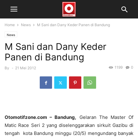
Home
News
M Sani dan Dany Keder Panen di Bandung
News
M Sani dan Dany Keder
Panen di Bandung
1199
0
By
-
21 Mei 2012
Otomotifzone.com – Bandung,
Gelaran The Master Of
Matic Race Seri 2 yang diselenggarakan sirkuit Gazibu di
tengah kota Bandung minggu (20/5) mengundang banyak