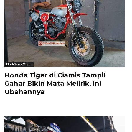
Modifikasi Motor
Honda Tiger di Ciamis Tampil
Gahar Bikin Mata Melirik, ini
Ubahannya