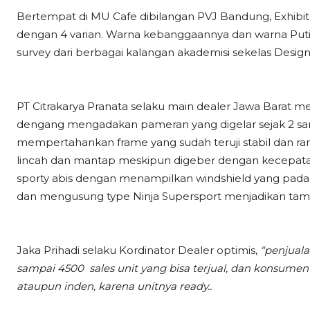
Bertempat di MU Cafe dibilangan PVJ Bandung, Exhibito
dengan 4 varian. Warna kebanggaannya dan warna Puti
survey dari berbagai kalangan akademisi sekelas Design
PT Citrakarya Pranata selaku main dealer Jawa Barat m
dengang mengadakan pameran yang digelar sejak 2 samp
mempertahankan frame yang sudah teruji stabil dan r
lincah dan mantap meskipun digeber dengan kecepatan 
sporty abis dengan menampilkan windshield yang pada b
dan mengusung type Ninja Supersport menjadikan tampih
Jaka Prihadi selaku Kordinator Dealer optimis,
“penjual
sampai 4500 sales unit yang bisa terjual, dan konsum
ataupun inden, karena unitnya ready..