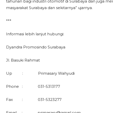
tahunan bagi industri otomotif di Surabaya dan juga m
masyarakat Surabaya dan sekitarnya” ujarnya.
***
Informasi lebih lanjut hubungi:
Dyandra Promosindo Surabaya
Jl. Basuki Rahmat
Up : Primasary Wahyudi
Phone : 031-5313177
Fax : 031-5323277
Email : primasary@gmail.com