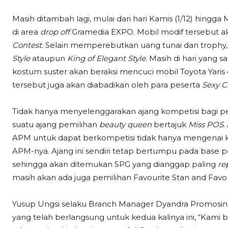
Masih ditambah lagi, mulai dari hari Kamis (1/12) hingga 
di area
drop off
Gramedia EXPO. Mobil modif tersebut 
Contest
. Selain memperebutkan uang tunai dan trophy
Style
ataupun
King of Elegant Style
. Masih di hari yang 
kostum suster akan beraksi mencuci mobil Toyota Yari
tersebut juga akan diabadikan oleh para peserta
Sexy C
Tidak hanya menyelenggarakan ajang kompetisi bagi 
suatu ajang pemilihan
beauty queen
bertajuk
Miss POS
.
APM untuk dapat berkompetisi tidak hanya mengenai k
APM-nya. Ajang ini sendiri tetap bertumpu pada base p
sehingga akan ditemukan SPG yang dianggap paling
re
masih akan ada juga pemilihan Favourite Stan and Favou
Yusup Ungsi selaku Branch Manager Dyandra Promosi
yang telah berlangsung untuk kedua kalinya ini, “Ka