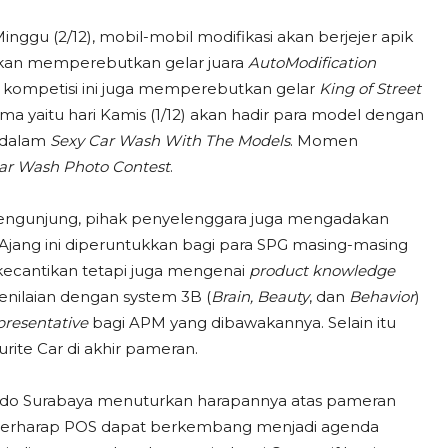
Minggu (2/12), mobil-mobil modifikasi akan berjejer apik
akan memperebutkan gelar juara
AutoModification
, kompetisi ini juga memperebutkan gelar
King of Street
sama yaitu hari Kamis (1/12) akan hadir para model dengan
s dalam
Sexy Car Wash With The Models
. Momen
ar Wash Photo Contest
.
pengunjung, pihak penyelenggara juga mengadakan
 Ajang ini diperuntukkan bagi para SPG masing-masing
ecantikan tetapi juga mengenai
product knowledge
enilaian dengan system 3B (
Brain, Beauty
, dan
Behavior
)
presentative
bagi APM yang dibawakannya. Selain itu
rite Car di akhir pameran.
ndo Surabaya menuturkan harapannya atas pameran
mi berharap POS dapat berkembang menjadi agenda