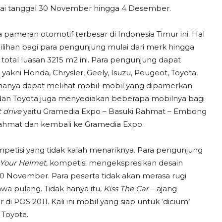
lai tanggal 30 November hingga 4 Desember.
meran otomotif terbesar di Indonesia Timur ini. Hal
ilihan bagi para pengunjung mulai dari merk hingga
tal luasan 3215 m2 ini. Para pengunjung dapat
ni Honda, Chrysler, Geely, Isuzu, Peugeot, Toyota,
k hanya dapat melihat mobil-mobil yang dipamerkan.
 dan Toyota juga menyediakan beberapa mobilnya bagi
t
drive
yaitu Gramedia Expo – Basuki Rahmat – Embong
ahmat dan kembali ke Gramedia Expo.
etisi yang tidak kalah menariknya. Para pengunjung
Your Helmet
, kompetisi mengekspresikan desain
0 November. Para peserta tidak akan merasa rugi
wa pulang. Tidak hanya itu,
Kiss The Car
– ajang
i POS 2011. Kali ini mobil yang siap untuk ‘dicium’
 Toyota.