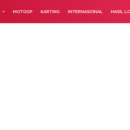
R
MOTOGP
KARTING
INTERNASIONAL
HASIL L
otif Terbesar d
mur