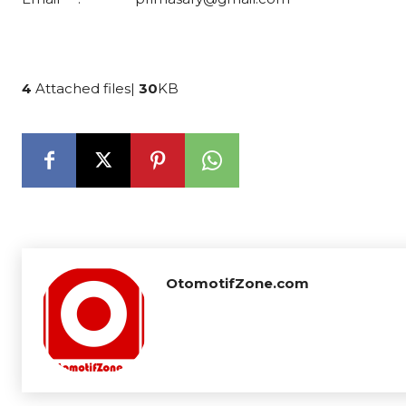
4
Attached files|
30
KB
OtomotifZone.com