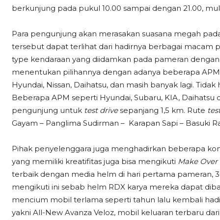
berkunjung pada pukul 10.00 sampai dengan 21.00, mu
Para pengunjung akan merasakan suasana megah pada pa
tersebut dapat terlihat dari hadirnya berbagai macam p
type kendaraan yang diidamkan pada pameran dengan to
menentukan pilihannya dengan adanya beberapa APM yak
Hyundai, Nissan, Daihatsu, dan masih banyak lagi. Tida
Beberapa APM seperti Hyundai, Subaru, KIA, Daihatsu
pengunjung untuk
test drive
sepanjang 1,5 km. Rute
tes
Gayam – Panglima Sudirman – Karapan Sapi – Basuki R
Pihak penyelenggara juga menghadirkan beberapa komp
yang memiliki kreatifitas juga bisa mengikuti
Make Over 
terbaik dengan media helm di hari pertama pameran, 3
mengikuti ini sebab helm RDX karya mereka dapat diba
mencium mobil terlama seperti tahun lalu kembali hadir d
yakni All-New Avanza Veloz, mobil keluaran terbaru dari