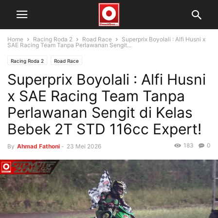
Home
Racing Roda 2
Road Race
Superprix Boyolali : Alfi Husni x
SAE Racing Team Tanpa Perlawanan Sengit...
Racing Roda 2
Road Race
Superprix Boyolali : Alfi Husni
x SAE Racing Team Tanpa
Perlawanan Sengit di Kelas
Bebek 2T STD 116cc Expert!
183
0
By
Ahmad Fathoni
-
23 Mei 2026