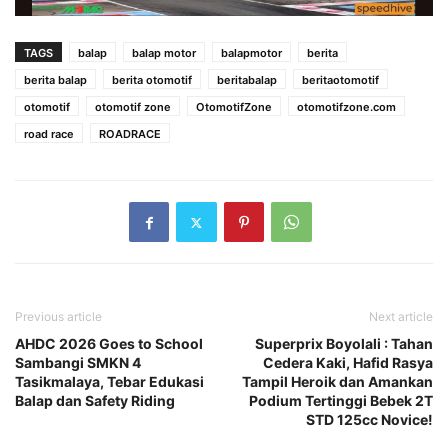
TAGS
balap
balap motor
balapmotor
berita
berita balap
berita otomotif
beritabalap
beritaotomotif
otomotif
otomotif zone
OtomotifZone
otomotifzone.com
road race
ROADRACE
Previous article
Next article
AHDC 2026 Goes to School
Superprix Boyolali : Tahan
Sambangi SMKN 4
Cedera Kaki, Hafid Rasya
Tasikmalaya, Tebar Edukasi
Tampil Heroik dan Amankan
Balap dan Safety Riding
Podium Tertinggi Bebek 2T
STD 125cc Novice!