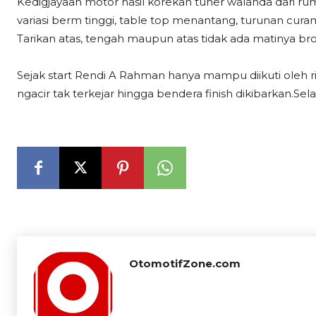
Kedigjayaan motor hasil korekan tuner walanda dari ru
variasi berm tinggi, table top menantang, turunan curam
Tarikan atas, tengah maupun atas tidak ada matinya br
Sejak start Rendi A Rahman hanya mampu diikuti oleh riv
ngacir tak terkejar hingga bendera finish dikibarkan.Se
OtomotifZone.com