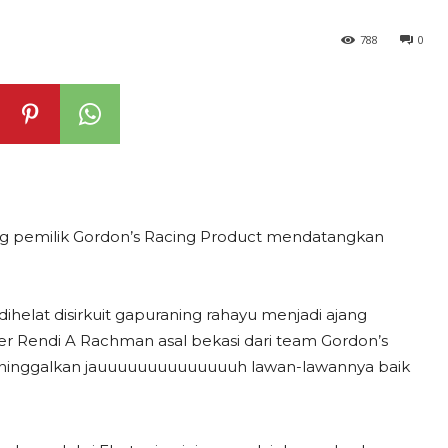
788
0
ng pemilik Gordon’s Racing Product mendatangkan
helat disirkuit gapuraning rahayu menjadi ajang
er Rendi A Rachman asal bekasi dari team Gordon’s
eninggalkan jauuuuuuuuuuuuuuh lawan-lawannya baik