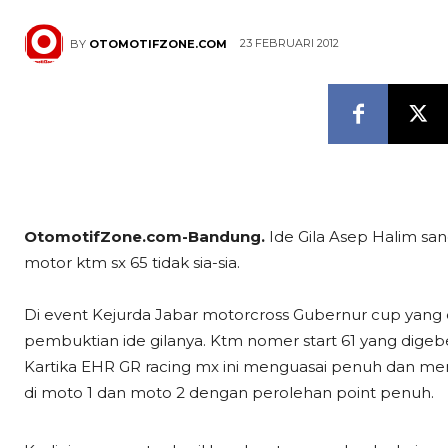
23 FEBRUARI 2012
BY
OTOMOTIFZONE.COM
OtomotifZone.com-Bandung.
Ide Gila Asep Halim sa
motor ktm sx 65 tidak sia-sia.
Di event Kejurda Jabar motorcross Gubernur cup yang di
pembuktian ide gilanya. Ktm nomer start 61 yang digeb
Kartika EHR GR racing mx ini menguasai penuh dan m
di moto 1 dan moto 2 dengan perolehan point penuh.