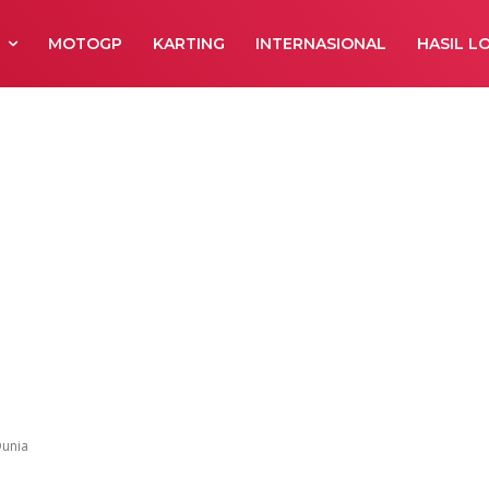
R
MOTOGP
KARTING
INTERNASIONAL
HASIL L
ordon’s Racing
tor Juara Dunia
Dunia