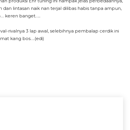
mah produksi Ehr tuning ini nampak jelas perbedaannya,
 dan lintasan naik nan terjal dilibas habis tanpa ampun,
o… keren banget…..
al-rivalnya 3 lap awal, selebihnya pembalap cerdik ini
lamat kang bos….(edi)