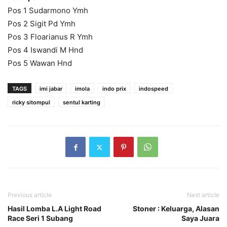
Pos 1 Sudarmono Ymh
Pos 2 Sigit Pd Ymh
Pos 3 Floarianus R Ymh
Pos 4 Iswandi M Hnd
Pos 5 Wawan Hnd
TAGS
imi jabar
imola
indo prix
indospeed
ricky sitompul
sentul karting
Previous article
Next article
Hasil Lomba L.A Light Road
Stoner : Keluarga, Alasan
Race Seri 1 Subang
Saya Juara