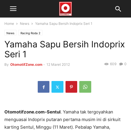
Home
News
Yamaha Sapu Bersih Indoprix Seri 1
News
Racing Roda 2
Yamaha Sapu Bersih Indoprix
Seri 1
609
0
By
OtomotifZone.com
-
12 Maret 2012
Otomotifzone.com-Sentul
. Yamaha tak tergoyahkan
menguasai Indoprix putaran pertama musim ini di sirkuit
karting Sentul, Minggu (11 Maret). Pebalap Yamaha,