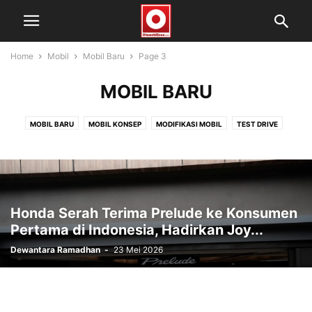
Home
Mobil
Mobil Baru
Page 3
MOBIL BARU
MOBIL BARU
MOBIL KONSEP
MODIFIKASI MOBIL
TEST DRIVE
Honda Serah Terima Prelude ke Konsumen
Pertama di Indonesia, Hadirkan Joy...
Dewantara Ramadhan
-
23 Mei 2026