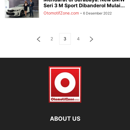
Seri 3 M Sport Dibanderol Mulai...
OtomotifZone.com
-
6 Desember 2022
2
3
4
ABOUT US