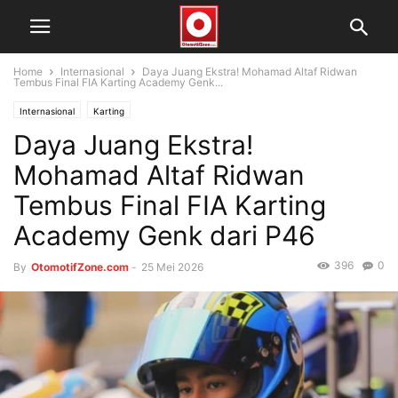
Home
Internasional
Daya Juang Ekstra! Mohamad Altaf Ridwan
Tembus Final FIA Karting Academy Genk...
Internasional
Karting
Daya Juang Ekstra!
Mohamad Altaf Ridwan
Tembus Final FIA Karting
Academy Genk dari P46
396
0
By
OtomotifZone.com
-
25 Mei 2026