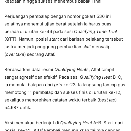
keadaan hingga sukses menembus babak Final.
Perjuangan pembalap dengan nomor gokart 536 ini
sejatinya menemui ujian berat setelah ia harus puas
berada di urutan ke-46 pada sesi
Qualifying Time Trial
(QTT). Namun, posisi
start
dari barisan belakang tersebut
justru menjadi panggung pembuktian
skill
menyalip
(
overtake
) seorang Altaf.
Berdasarkan data resmi
Qualifying Heats
, Altaf tampil
sangat agresif dan efektif. Pada sesi
Qualifying Heat
B-C,
ia memulai balapan dari
grid
ke-23
. Ia langsung tancap gas
memotong 11 pembalap dan sukses finis di urutan ke-12,
sekaligus menorehkan catatan waktu terbaik (
best lap
)
54.687 detik
.
Aksi memukau berlanjut di
Qualifying Heat
A-B. Start dari
posisi ke-24
, Altaf kembali menunjukkan tajinya dengan