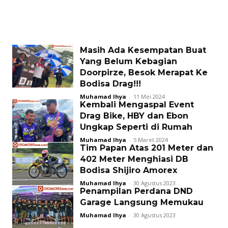
Masih Ada Kesempatan Buat
Yang Belum Kebagian
Doorpirze, Besok Merapat Ke
Bodisa Drag!!!
Muhamad Ihya
-
11 Mei 2024
Kembali Mengaspal Event
Drag Bike, HBY dan Ebon
Ungkap Seperti di Rumah
Muhamad Ihya
-
5 Maret 2024
Tim Papan Atas 201 Meter dan
402 Meter Menghiasi DB
Bodisa Shijiro Amorex
Muhamad Ihya
-
30 Agustus 2023
Penampilan Perdana DND
Garage Langsung Memukau
Muhamad Ihya
-
30 Agustus 2023