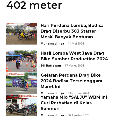
402 meter
Hari Perdana Lomba, Bodisa
Drag Diserbu 303 Starter
Meski Banyak Benturan
Muhamad Ihya
-
11 Mei 2024
Hasil Lomba West Java Drag
Bike Sumber Production 2024
Edi Batrawan
-
17 Maret 2024
Gelaran Perdana Drag Bike
2024 Bodisa Terselenggara
Maret Ini
Muhamad Ihya
-
5 Februari 2024
Yamaha Mio “SALJU” WBM Ini
Curi Perhatian di Kelas
Sunmori
Muhamad Ihya
-
30 Agustus 2023