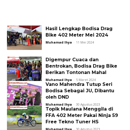
Hasil Lengkap Bodisa Drag
Bike 402 Meter Mei 2024
Muhamad Ihya
-
11 Mei 2024
Digempur Cuaca dan
Bentrokan, Bodisa Drag Bike
Berikan Tontonan Mahal
Muhamad Ihya
-
5 Maret 2024
Vano Mahendra Tutup Seri
Bodisa Sebagai JU, Dibantu
oleh DND
Muhamad Ihya
-
30 Agustus 2023
Topik Maulana Menggila di
FFA 402 Meter Pakai Ninja 59
Free Tekno Tuner HS
Muhamad Ihya
-
30 Agustus 2023