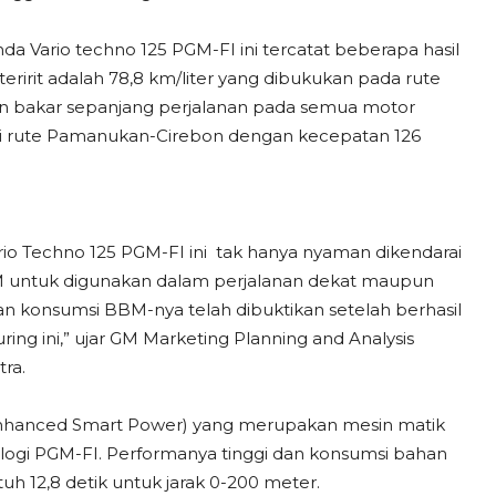
da Vario techno 125 PGM-FI ini tercatat beberapa hasil
eririt adalah 78,8 km/liter yang dibukukan pada rute
an bakar sepanjang perjalanan pada semua motor
ih di rute Pamanukan-Cirebon dengan kecepatan 126
io Techno 125 PGM-FI ini tak hanya nyaman dikendarai
BM untuk digunakan dalam perjalanan dekat maupun
n konsumsi BBM-nya telah dibuktikan setelah berhasil
ng ini,” ujar GM Marketing Planning and Analysis
ra.
(Enhanced Smart Power) yang merupakan mesin matik
logi PGM-FI. Performanya tinggi dan konsumsi bahan
uh 12,8 detik untuk jarak 0-200 meter.