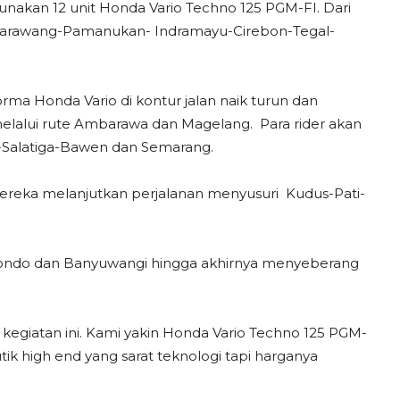
akan 12 unit Honda Vario Techno 125 PGM-FI. Dari
e Karawang-Pamanukan- Indramayu-Cirebon-Tegal-
ma Honda Vario di kontur jalan naik turun dan
elalui rute Ambarawa dan Magelang. Para rider akan
li-Salatiga-Bawen dan Semarang.
 mereka melanjutkan perjalanan menyusuri Kudus-Pati-
tubondo dan Banyuwangi hingga akhirnya menyeberang
egiatan ini. Kami yakin Honda Vario Techno 125 PGM-
k high end yang sarat teknologi tapi harganya