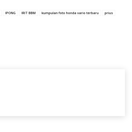
IPONG
IRIT BBM
kumpulan foto honda vario terbaru
prius