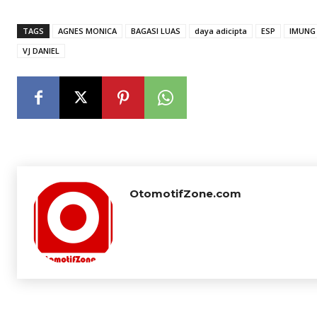
TAGS
AGNES MONICA
BAGASI LUAS
daya adicipta
ESP
IMUNG
VJ DANIEL
OtomotifZone.com