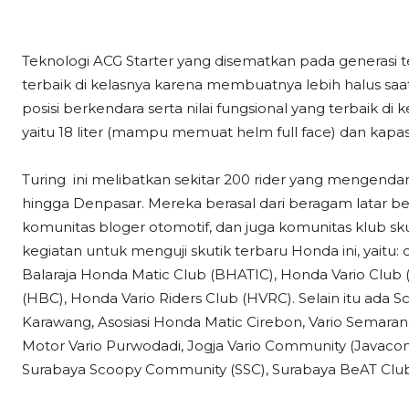
Teknologi ACG Starter yang disematkan pada generasi
terbaik di kelasnya karena membuatnya lebih halus sa
posisi berkendara serta nilai fungsional yang terbaik di 
yaitu 18 liter (mampu memuat helm full face) dan kapasit
Turing ini melibatkan sekitar 200 rider yang mengendara
hingga Denpasar. Mereka berasal dari beragam latar be
komunitas bloger otomotif, dan juga komunitas klub s
kegiatan untuk menguji skutik terbaru Honda ini, yaitu
Balaraja Honda Matic Club (BHATIC), Honda Vario Clu
(HBC), Honda Vario Riders Club (HVRC). Selain itu ada 
Karawang, Asosiasi Honda Matic Cirebon, Vario Semarang 
Motor Vario Purwodadi, Jogja Vario Community (Javacomm
Surabaya Scoopy Community (SSC), Surabaya BeAT Club (