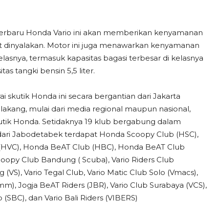
 terbaru Honda Vario ini akan memberikan kenyamanan
at dinyalakan. Motor ini juga menawarkan kenyamanan
kelasnya, termasuk kapasitas bagasi terbesar di kelasnya
as tangki bensin 5,5 liter.
i skutik Honda ini secara bergantian dari Jakarta
lakang, mulai dari media regional maupun nasional,
kutik Honda. Setidaknya 19 klub bergabung dalam
: dari Jabodetabek terdapat Honda Scoopy Club (HSC),
b (HVC), Honda BeAT Club (HBC), Honda BeAT Club
Scoopy Club Bandung ( Scuba), Vario Riders Club
(VS), Vario Tegal Club, Vario Matic Club Solo (Vmacs),
), Jogja BeAT Riders (JBR), Vario Club Surabaya (VCS),
SBC), dan Vario Bali Riders (VIBERS)