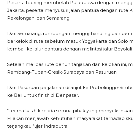
Peserta touring membelah Pulau Jawa dengan menggun
Jakarta, peserta menyusuri jalan pantura dengan rut
Pekalongan, dan Semarang.
Dari Semarang, rombongan menguji handling dan perfor
berkelok di rute sebelum masuk Yogyakarta dan Solo m
kembali ke jalur pantura dengan melintasi jalur Boyola
Setelah melibas rute penuh tanjakan dan kelokan ini,
Rembang-Tuban-Gresik-Surabaya dan Pasuruan.
Dari Pasuruan perjalanan dilanjut ke Probolinggo-Si
ke Bali untuk finish di Denpasar.
“Terima kasih kepada semua pihak yang menyukseskan k
FI akan menjawab kebutuhan masyarakat terhadap skuti
terjangkau,”ujar Indraputra.