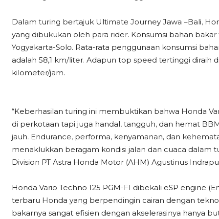
Dalam turing bertajuk Ultimate Journey Jawa –Bali, Hon
yang dibukukan oleh para rider. Konsumsi bahan bakar t
Yogyakarta-Solo. Rata-rata penggunaan konsumsi bah
adalah 58,1 km/liter. Adapun top speed tertinggi dira
kilometer/jam.
“Keberhasilan turing ini membuktikan bahwa Honda Var
di perkotaan tapi juga handal, tangguh, dan hemat B
jauh. Endurance, performa, kenyamanan, dan kehemata
menaklukkan beragam kondisi jalan dan cuaca dalam turi
Division PT Astra Honda Motor (AHM) Agustinus Indraput
Honda Vario Techno 125 PGM-FI dibekali eSP engine 
terbaru Honda yang berpendingin cairan dengan tekno
bakarnya sangat efisien dengan akselerasinya hanya but